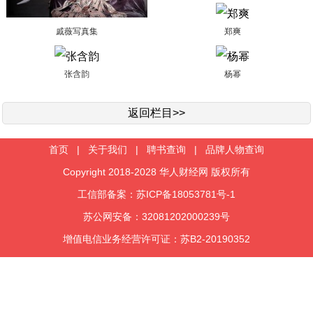
戚薇写真集
郑爽
张含韵
杨幂
返回栏目>>
首页
|
关于我们
|
聘书查询
|
品牌人物查询
Copyright 2018-2028 华人财经网 版权所有
工信部备案：苏ICP备18053781号-1
苏公网安备：32081202000239号
增值电信业务经营许可证：苏B2-20190352