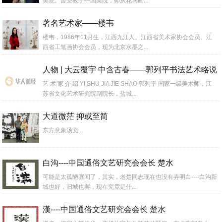
美院。曾受教于中国美院，师从花鸟画...
著名艺术家——楼韦
楼韦，1986年11月生，江西九江人。江西省美术家协会会员、江
西省工笔画协会会员，现为北京水墨之...
人物 | 大云覆宇 中含古春——郭列平书法艺术略说
艺 术 家 介 绍 YI SHU JIA JIE SHAO 郭列平 国家一级美术师，江
苏省文化艺术研究院副院长，盐城...
大道微茫 抑或至简
东方意象汤文...
白沟----中国通俗文艺研究会会长 楚水
可能是太孤陋寡闻了，其实，老楚同志现在也没有弄明白----白沟新
城也好，旧城也罢，现在究竟是什...
漢----中国通俗文艺研究会会长 楚水