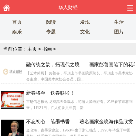
华人财经
首页
阅读
发现
生活
娱乐
专题
文化
图片
当前位置：
主页
>
书画
>
融传统之韵，拓现代之境——画家彭善喜笔下的花
【艺术简历】 彭善喜，平顶山市书画院原院长，平顶山市美术家协
会主席，中国美术家协会会员，国...
新春将至，送春联啦！
市场信息报讯 龙戏高天鱼戏水，蛇游大泽燕游春。乙巳春节即将到
来，1月21日，在人们备足年货，新...
不忘初心，笔墨书香——著名画家金晓海作品欣赏
金晓海，古墨堂史主，1963年生于浙江临安，1990年毕业于中国