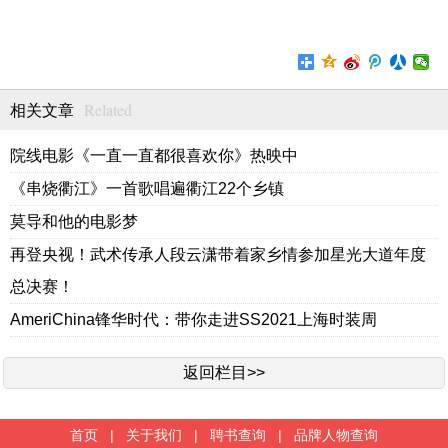
Related
相关文章
院线电影《一直一直都很喜欢你》热映中
《串烧衢江》一首歌唱遍衢江22个乡镇
莫导和他的电影梦
再登央视！武术传承人段云潇带着家乡情参加星光大道年度
总决赛！
AmeriChina锋华时代：带你走进SS2021上海时装周
返回栏目>>
首页
|
关于我们
|
聘书查询
|
品牌人物查询