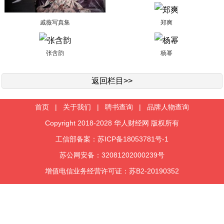
戚薇写真集
郑爽
张含韵
杨幂
返回栏目>>
首页
|
关于我们
|
聘书查询
|
品牌人物查询
Copyright 2018-2028 华人财经网 版权所有
工信部备案：苏ICP备18053781号-1
苏公网安备：32081202000239号
增值电信业务经营许可证：苏B2-20190352