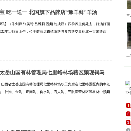
宝 吃一送一 北国旗下品牌店“豫羊鲜”羊汤
三
讯】（朱剑锋 张美玲 吕雅莉 视频 刘成汉）四季养生何处去，好汤好面
022年1月8日上午，位于驻马店市慎阳路与复兴路交界处北一百米路西
家东门）的豫羊鲜羊汤烩面馆经过精心筹备，终于如期迎来正式开业的大
详细]
三
太岳山国有林管理局七里峪林场辖区频现褐马
，山西省太岳山国有林管理局七里峪林场职工先后在七里峪景区内的牛老
沟、社沟、金沟、正南沟、偷水沟、石人沟、三眼窑营林区等树林中频频
结队褐马鸡觅食、嬉戏、遛弯。 这些褐马鸡三五成群有时多达十几二十
详细]