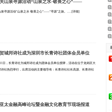
1农夫山泉寻源活动“山泉之水·敬畏之心”——
山泉寻源活动“山泉之水·敬畏之心”——“寻源”之旅。......[详细]
贺城邦诗社成为深圳市长青诗社团体会员单位
9月11日，长青诗社为城邦诗社成为团体会员单位授牌，活动在位于龙岗区大
邦诗社热烈举行，出席活动的主要领导有：长青诗社社长高源、长青诗社
正、常务副社长兼秘书长周兴海、常务副社长唐佩芬，副社长庄毅生、副
细]
届亚太金融高峰论坛暨金融文化教育节现场报道