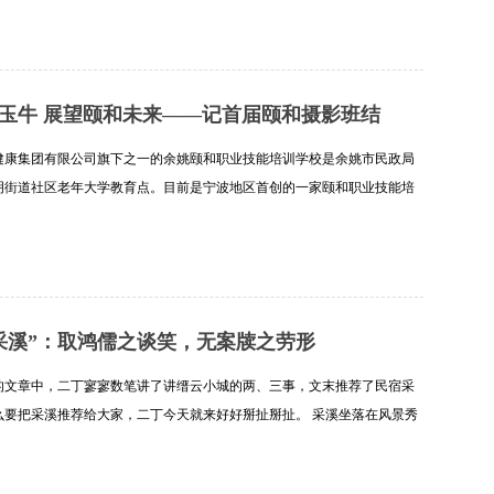
详细]
玉牛 展望颐和未来——记首届颐和摄影班结
健康集团有限公司旗下之一的余姚颐和职业技能培训学校是余姚市民政局
明街道社区老年大学教育点。目前是宁波地区首创的一家颐和职业技能培
年人手机摄影班创新课目。 2021年1月31日上午 ，首届颐和手机摄影班
细]
采溪”：取鸿儒之谈笑，无案牍之劳形
的文章中，二丁寥寥数笔讲了讲缙云小城的两、三事，文末推荐了民宿采
么要把采溪推荐给大家，二丁今天就来好好掰扯掰扯。 采溪坐落在风景秀
景区，步行离景区仅仅3分钟路程，坐北朝南，南面是百亩杏、竹林，再远
细]