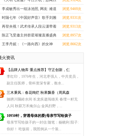
《大明飞鱼服》今日开机，彭禺厶
浏览:9524次
带你体验锦衣卫
李成敏秀出一组泳池照, 网友: 难道
浏览:9469次
都称她是“亚
时隔七年《中国好声音》歌手刘雅
浏览:9331次
婷竟需轮椅代步
再登央视！武术传承人段云潇带着
浏览:9313次
家乡情参加星光
陈正飞受邀主持群星璀璨直播盛典
浏览:8957次
开秀主持功底
王李丹妮：《一路向西》的女神
浏览:8662次
最火资讯
【品牌人物库·重点推荐】守正创新，仁
李红印，1976年生，河北枣强人，中共党员，
副主任医师，骨科资深专家，衡水...
三木秉凤：春花绚烂 秋果飘香（周凤森
驰骋川隰岭水间 长龙疾逝闯雄关 春埋一籽无
人问 秋获万禾掩尔山 金风扫野，...
10950针，穿透母体的爱(母亲节写给孩子
母亲节写给孩子的一封信 随笔：杨晓利 阳子:
你好！ 吃饭前，我照例从一个装...