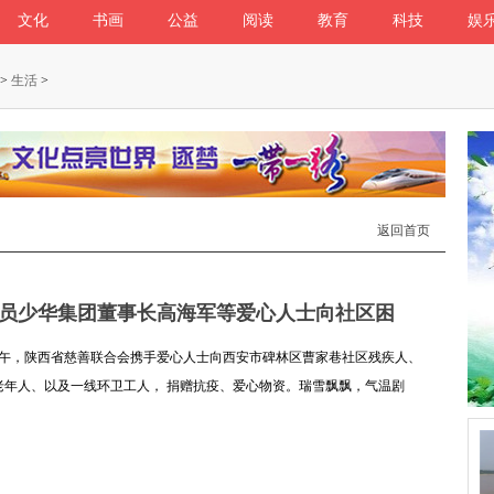
文化
书画
公益
阅读
教育
科技
娱
>
生活
>
返回首页
员少华集团董事长高海军等爱心人士向社区困
号上午，陕西省慈善联合会携手爱心人士向西安市碑林区曹家巷社区残疾人、
老年人、以及一线环卫工人， 捐赠抗疫、爱心物资。瑞雪飘飘，气温剧
有挡住大义热心的人士。2022年1月23号上午，陕西省慈善联合会携手爱
细]