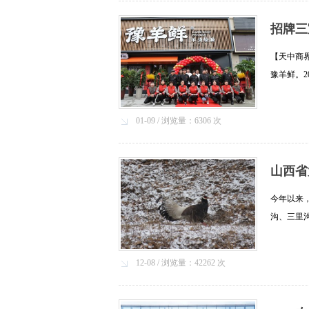
招牌三
【天中商界
豫羊鲜。2
（美域美
喜日......[
01-09 / 浏览量：6306 次
山西省
今年以来
沟、三里
发现成群
只，......[
12-08 / 浏览量：42262 次