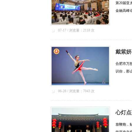
第20届亚
金融高峰
济出版社
有限......[
07-17 / 浏览量：2118 次
戴紫妍
合肥市万
识你，那
落幕，特
停......[详
06-28 / 浏览量：7043 次
心灯点
放鞭炮，