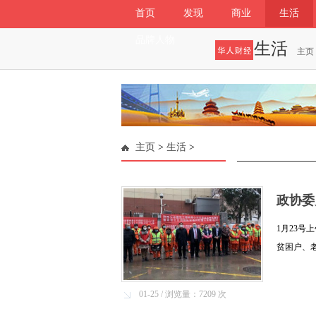
首页
发现
商业
生活
品牌人物
生活
主页
主页
>
生活
>
政协委
1月23
贫困户、
降，寒冷没
心......[详
01-25 / 浏览量：7209 次