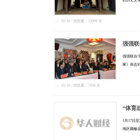
的历史文
点灯笼D
好......[详
02-10 / 浏览量：13069 次
强强联
强强联合
家》杂志
路华大厦
李......[详
02-10 / 浏览量：7456 次
“体育
1月17
地区额敏
如荼地进