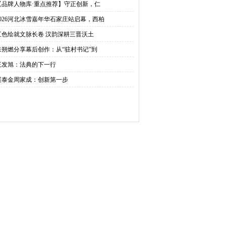
【品牌人物库·重点推荐】守正创新，仁
2026河北冰雪嘉年华石家庄站启幕，西柏
五色绘就文脉长卷 汉韵深耕三晋沃土
朱朔燃分享幕后创作：从“驻村书记”到
王发旭：法典的下一行
展泰金周家成：创新第一步