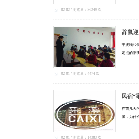
者，......[
02-02 / 浏览量：86249 次
辞鼠迎
宁波颐和
定点的阳
训学校的老
在......[详
02-01 / 浏览量：4474 次
民宿“
在前几天
溪，为什
丽的仙都
一......[详
02-01 / 浏览量：14383 次