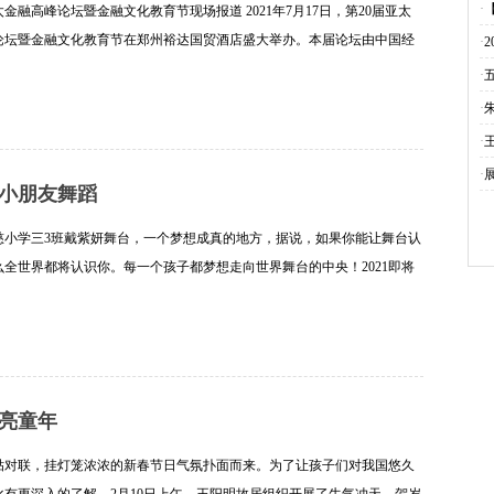
·
太金融高峰论坛暨金融文化教育节现场报道 2021年7月17日，第20届亚太
论坛暨金融文化教育节在郑州裕达国贸酒店盛大举办。本届论坛由中国经
·
、北京财富管理行业协会、亚太金融研究院主办，北京九鼎诚信文化传播
·
详细]
·
·
·
小朋友舞蹈
慈小学三3班戴紫妍舞台，一个梦想成真的地方，据说，如果你能让舞台认
么全世界都将认识你。每一个孩子都梦想走向世界舞台的中央！2021即将
殊的2021年，仿佛世界都停顿了，然而，合肥市万慈小学三3班戴紫妍从未
细]
亮童年
贴对联，挂灯笼浓浓的新春节日气氛扑面而来。为了让孩子们对我国悠久