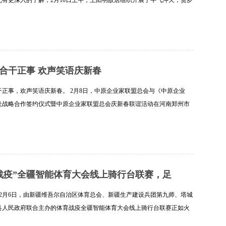
化有更深入的了解，2月10日上午，王阳明故居组织开展了牛气冲天，贺岁
IY制作亲子活动。 灯笼是我国传统文化的典型元素之一，蕴含了人们对美
细]
合干正事 欢声笑语庆新春
干正事，欢声笑语庆新春。 2月8日，中原企业家联盟总会与《中原企业
社战略合作签约仪式暨中原企业家联盟总会庆新春联谊活动在河南郑州市
隆重举行。 中原企业家联盟总会会长邵庆颜致辞 《中原企业家》杂志总编
细]
战疫”全疆智能体育大会线上骑行台联赛，足
日至2月6日，由新疆维吾尔自治区体育总会、新疆生产建设兵团第九师、塔城
县人民政府联合主办的体育战疫全疆智能体育大会线上骑行台联赛正如火
行，联赛采用线上实景骑行＋网络直播的形式汇聚全国自行车运动爱好