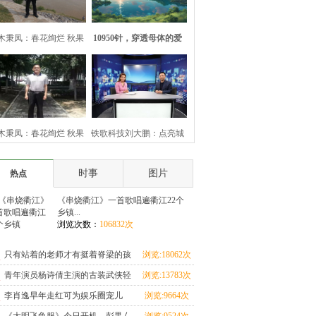
木秉凤：春花绚烂 秋果
10950针，穿透母体的爱
飘香（周凤森
(母亲节写给孩
木秉凤：春花绚烂 秋果
铁歌科技刘大鹏：点亮城
飘香（周凤森
市
时事
图片
热点
《串烧衢江》一首歌唱遍衢江22个
乡镇...
浏览次数：
106832次
只有站着的老师才有挺着脊梁的孩
浏览:18062次
子
青年演员杨诗倩主演的古装武侠轻
浏览:13783次
喜剧《狐狸在手
李肖逸早年走红可为娱乐圈宠儿
浏览:9664次
为何一张好牌打得