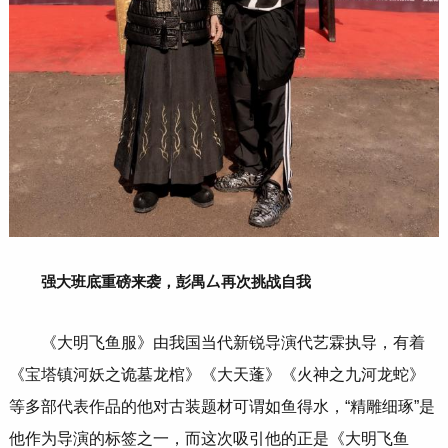
强大班底重磅来袭，彭禺厶再次挑战自我
《大明飞鱼服》由我国当代新锐导演代艺霖执导，有着
《宝塔镇河妖之诡墓龙棺》《大天蓬》《火神之九河龙蛇》
等多部代表作品的他对古装题材可谓如鱼得水，“精雕细琢”是
他作为导演的标签之一，而这次吸引他的正是《大明飞鱼