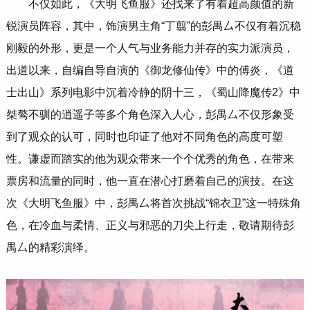
不仅如此，《大明飞鱼服》还找来了有着超高颜值的新
锐演员阵容，其中，饰演男主角“丁翦”的彭禺厶不仅有着沉稳
刚毅的外形，更是一个人气与业务能力并存的实力派演员，
出道以来，自编自导自演的《御龙修仙传》中的傅炎，《道
士出山》系列电影中沉着冷静的阴十三，《蜀山降魔传2》中
桀骜不驯的逍遥子等多个角色深入人心，彭禺厶不仅形象受
到了观众的认可，同时也印证了他对不同角色的高度可塑
性。谦虚而踏实的他为观众带来一个个优秀的角色，在带来
票房和流量的同时，他一直在潜心打磨着自己的演技。在这
次《大明飞鱼服》中，彭禺厶将首次挑战“锦衣卫”这一特殊角
色，在冷血与柔情、正义与邪恶的刀尖上行走，敬请期待彭
禺厶的精彩演绎。