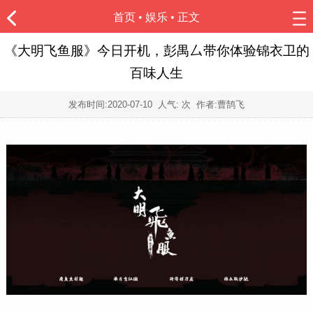
首页
•
娱乐
• 正文
《大明飞鱼服》今日开机，彭禺厶带你体验锦衣卫的
百味人生
发布时间:
2020-07-10
人气:
次 作者:曹鹄飞