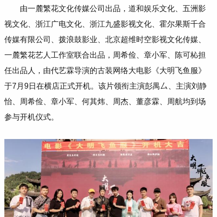
由一麓繁花文化传媒公司出品，道和娱乐文化、五洲影
视文化、浙江广电文化、浙江九盛影视文化、霍尔果斯千合
传媒有限公司、拨浪鼓影业、北京超维时空影视文化传媒、
一麓繁花艺人工作室联合出品，周希俭、章小军、陈可杺担
任出品人，由代艺霖导演的古装网络大电影《大明飞鱼服》
于7月9日在横店正式开机。该片领衔主演彭禺厶、主演刘静
怡、周希俭、章小军、何其炜、周杰、董彦霖、周航均到场
参与开机仪式。