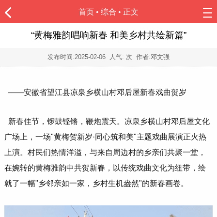
首页
•
综合
• 正文
“黄梅雅韵唱响新春 和美乡村共绘新篇”
发布时间:
2025-02-06
人气:
次 作者:邓文强
——安徽省望江县凉泉乡横山村邓后屋新春戏曲贺岁
新春佳节，锣鼓铿锵，鞭炮震天。凉泉乡横山村邓后屋文化
广场上，一场"黄梅贺新岁·同心筑和美"主题戏曲展演正火热
上演。村民们热情洋溢，与来自周边村的乡亲们共聚一堂，
在婉转的黄梅雅韵中共贺新春，以传统戏曲文化为纽带，绘
就了一幅"乡邻亲如一家，乡村生机盎然"的新春画卷。